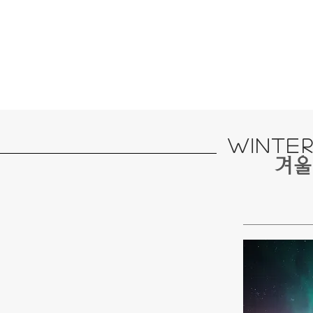
winte
​겨