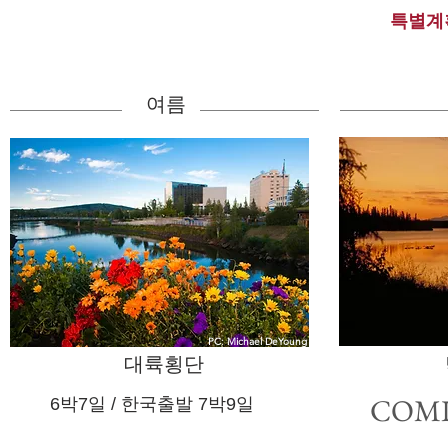
특별계
여름
PC: Michael DeYoung
대륙횡단
COM
​ 6박7일 / ​한국출발 7박9일