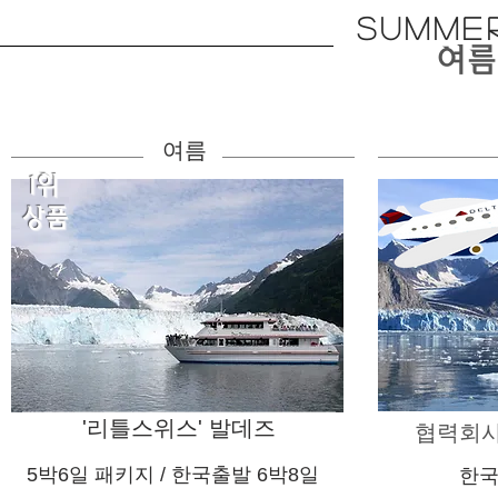
SUMME
​여
여름
1위
상품
'리틀스위스' 발데즈
​협력회
5박6일 패키지 / 한국출발 6박8일
​한