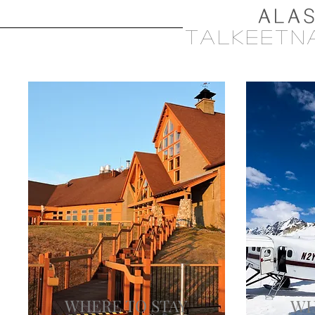
ALA
TALKEETN
WHERE TO STAY
WH