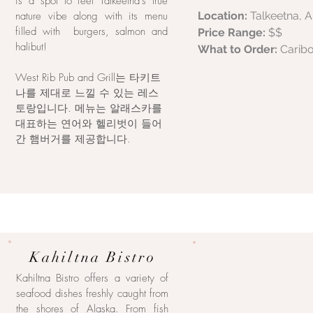
is a spot to feel Talkeetna's true
nature vibe along with its menu
Location:
Talkeetna, 
filled with burgers, salmon and
Price Range:
$$
halibut!
What to Order:
Carib
West Rib Pub and Grill는 타키트
나를 제대로 느낄 수 있는 레스
토랑입니다. 메뉴는 알래스카를
대표하는 연어와 헬리벗이 들어
간 햄버거를 제공합니다.
Kahiltna Bistro
Kahiltna Bistro offers a variety of
seafood dishes freshly caught from
the shores of Alaska. From fish