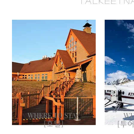
TALKEETN
WHERE TO STAY
WH
[호텔]
[투어